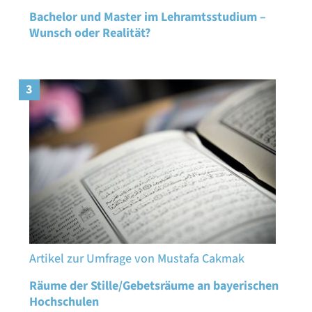
Bachelor und Master im Lehramtsstudium –
Wunsch oder Realität?
3
Artikel zur Umfrage von Mustafa Cakmak
Räume der Stille/Gebetsräume an bayerischen
Hochschulen