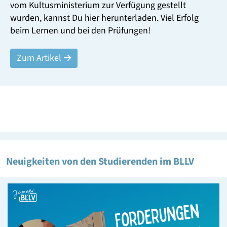
Am 19. und 20. Juni 2026 kamen Studierende im BLLV
in Passau zum TeamWochenende zusammen. Im
Mittelpunkt standen Vernetzung, Workshopimpulse,
Austausch über die Arbeit der Studierendengruppen
und die Vorbereitung der
Landesdelegiertenversammlung 2027 im Fokus.
Zum Artikel
Neuigkeiten von den Studierenden im BLLV