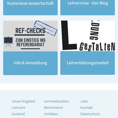
Lehrerreise - Der Blog
Kostenlose Anwartschaft
Lehrerbildungsmodell
Info & Anmeldung
Unser Angebot
Lernmaterialien
Jobs
Lehramt
Wohnheime
Kontakt
Ausland
Unileben
Datenschutz