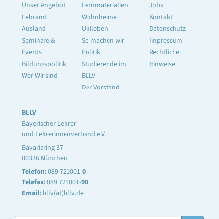
Unser Angebot
Lernmaterialien
Jobs
Lehramt
Wohnheime
Kontakt
Ausland
Unileben
Datenschutz
Seminare &
So machen wir
Impressum
Events
Politik
Rechtliche
Bildungspolitik
Studierende im
Hinweise
Wer Wir sind
BLLV
Der Vorstand
BLLV
Bayerischer Lehrer-
und Lehrerinnenverband e.V.
Bavariaring 37
80336 München
Telefon:
089 721001-
0
Telefax:
089 721001-
90
Email:
bllv(at)bllv.de