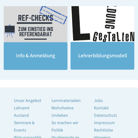
Lehrerbildungsmodell
Info & Anmeldung
Unser Angebot
Lernmaterialien
Jobs
Lehramt
Wohnheime
Kontakt
Ausland
Unileben
Datenschutz
Seminare &
So machen wir
Impressum
Events
Politik
Rechtliche
Bildungspolitik
Studierende im
Hinweise