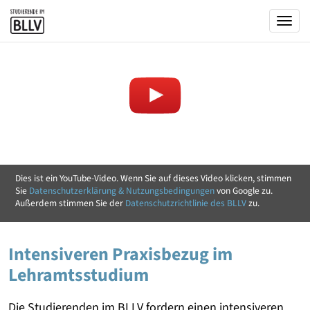
Togg
Dies ist ein YouTube-Video. Wenn Sie auf dieses Video klicken, stimmen
Sie
Datenschutzerklärung & Nutzungsbedingungen
von Google zu.
Außerdem stimmen Sie der
Datenschutzrichtlinie des BLLV
zu.
Intensiveren Praxisbezug im
Lehramtsstudium
Die Studierenden im BLLV fordern einen intensiveren