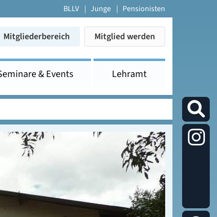
BLLV
Junge
Pensionisten
Mitgliederbereich
Mitglied werden
Seminare & Events
Lehramt
Die
Studier
auf
Instagr