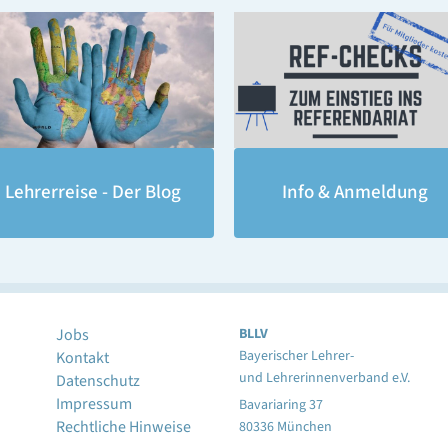
Lehrerreise - Der Blog
Info & Anmeldung
Jobs
BLLV
Bayerischer Lehrer-
Kontakt
und Lehrerinnenverband e.V.
Datenschutz
Impressum
Bavariaring 37
Rechtliche Hinweise
80336 München