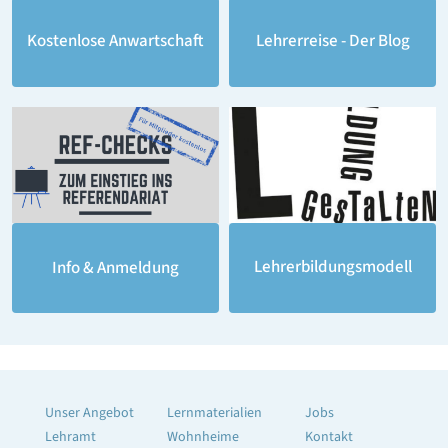
Lehrerreise - Der Blog
Kostenlose Anwartschaft
Lehrerbildungsmodell
Info & Anmeldung
Unser Angebot
Lernmaterialien
Jobs
Lehramt
Wohnheime
Kontakt