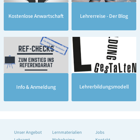
Lehrerreise - Der Blog
Kostenlose Anwartschaft
Lehrerbildungsmodell
Info & Anmeldung
Unser Angebot
Lernmaterialien
Jobs