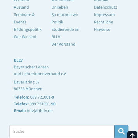
Lehramt
Wohnheime
Kontakt
Ausland
Unileben
Datenschutz
Seminare &
So machen wir
Impressum
Events
Politik
Rechtliche
Bildungspolitik
Studierende im
Hinweise
Wer Wir sind
BLLV
Der Vorstand
BLLV
Bayerischer Lehrer-
und Lehrerinnenverband e.V.
Bavariaring 37
80336 München
Telefon:
089 721001-
0
Telefax:
089 721001-
90
Email:
bllv(at)bllv.de