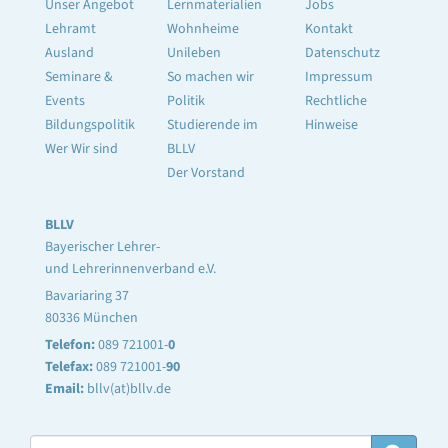
Unser Angebot
Lernmaterialien
Jobs
Lehramt
Wohnheime
Kontakt
Ausland
Unileben
Datenschutz
Seminare &
So machen wir
Impressum
Events
Politik
Rechtliche
Bildungspolitik
Studierende im
Hinweise
Wer Wir sind
BLLV
Der Vorstand
BLLV
Bayerischer Lehrer-
und Lehrerinnenverband e.V.
Bavariaring 37
80336 München
Telefon:
089 721001-
0
Telefax:
089 721001-
90
Email:
bllv(at)bllv.de