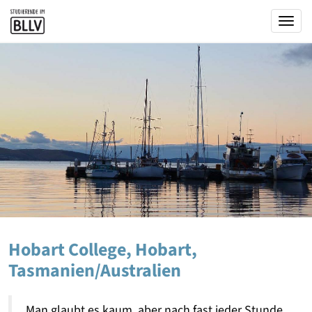
Togg
Hobart College, Hobart,
Tasmanien/Australien
Man glaubt es kaum, aber nach fast jeder Stunde