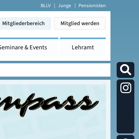
BLLV
Junge
Pensionisten
Mitgliederbereich
Mitglied werden
Seminare & Events
Lehramt
Die
Studier
auf
Instagr