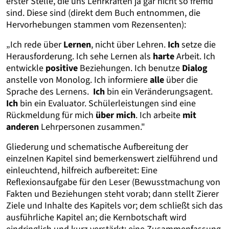
erster Stelle, die uns Lehrkräften ja gar nicht so fremd
sind. Diese sind (direkt dem Buch entnommen, die
Hervorhebungen stammen vom Rezensenten):
„Ich rede über
Lernen
, nicht über Lehren.
Ich
setze die
Herausforderung. Ich sehe Lernen als
harte
Arbeit. Ich
entwickle
positive
Beziehungen. Ich benutze
Dialog
anstelle von Monolog. Ich informiere
alle
über die
Sprache des Lernens.
Ich
bin ein Veränderungsagent.
Ich
bin ein Evaluator. Schülerleistungen sind eine
Rückmeldung für mich
über mich
. Ich arbeite
mit
anderen
Lehrpersonen zusammen."
Gliederung und schematische Aufbereitung der
einzelnen Kapitel sind bemerkenswert zielführend und
einleuchtend, hilfreich aufbereitet: Eine
Reflexionsaufgabe für den Leser (Bewusstmachung von
Fakten und Beziehungen steht vorab; dann stellt Zierer
Ziele und Inhalte des Kapitels vor; dem schließt sich das
ausführliche Kapitel an; die Kernbotschaft wird