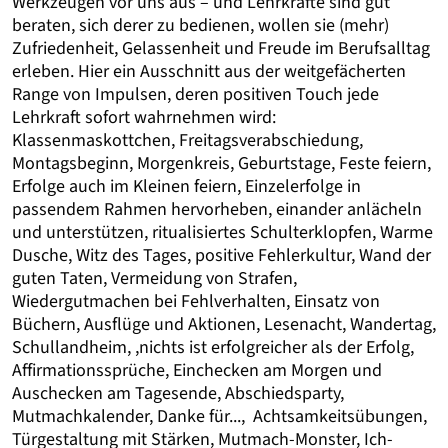
Werkzeugen vor uns aus – und Lehrkräfte sind gut
beraten, sich derer zu bedienen, wollen sie (mehr)
Zufriedenheit, Gelassenheit und Freude im Berufsalltag
erleben. Hier ein Ausschnitt aus der weitgefächerten
Range von Impulsen, deren positiven Touch jede
Lehrkraft sofort wahrnehmen wird:
Klassenmaskottchen, Freitagsverabschiedung,
Montagsbeginn, Morgenkreis, Geburtstage, Feste feiern,
Erfolge auch im Kleinen feiern, Einzelerfolge in
passendem Rahmen hervorheben, einander anlächeln
und unterstützen, ritualisiertes Schulterklopfen, Warme
Dusche, Witz des Tages, positive Fehlerkultur, Wand der
guten Taten, Vermeidung von Strafen,
Wiedergutmachen bei Fehlverhalten, Einsatz von
Büchern, Ausflüge und Aktionen, Lesenacht, Wandertag,
Schullandheim, ,nichts ist erfolgreicher als der Erfolg,
Affirmationssprüche, Einchecken am Morgen und
Auschecken am Tagesende, Abschiedsparty,
Mutmachkalender, Danke für..., Achtsamkeitsübungen,
Türgestaltung mit Stärken, Mutmach-Monster, Ich-