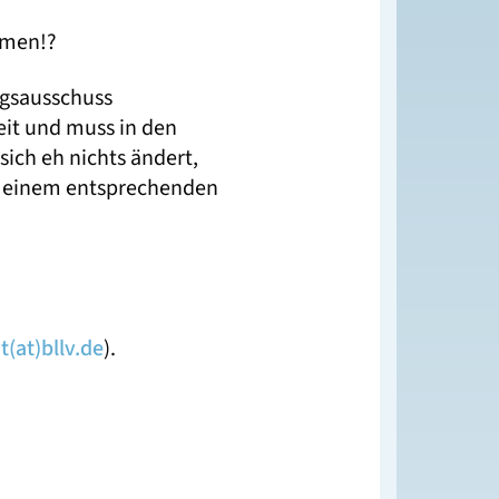
 Omen!?
ngsausschuss
eit und muss in den
sich eh nichts ändert,
 zu einem entsprechenden
(at)bllv.de
).