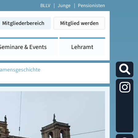
BLLV
Junge
Pensionisten
Mitgliederbereich
Mitglied werden
Seminare & Events
Lehramt
xamensgeschichte
Die
Studier
auf
Instagr