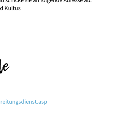
 schicke sie an folgende Adresse ab:
nd Kultus
reitungsdienst.asp