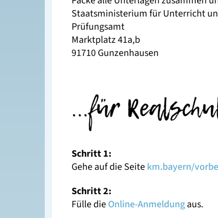
Packe alle Unterlagen zusammen und
Staatsministerium für Unterricht u
Prüfungsamt
Marktplatz 41a,b
91710 Gunzenhausen
Schritt 1:
Gehe auf die Seite
km.bayern/vorbe
Schritt 2:
Fülle die
Online-Anmeldung
aus.