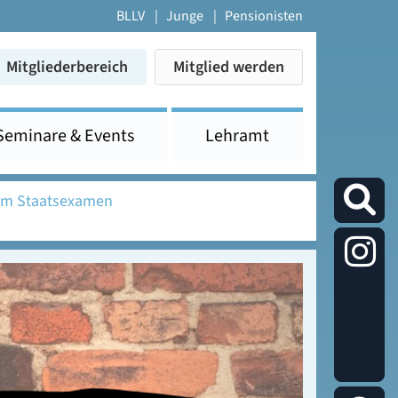
BLLV
Junge
Pensionisten
Mitgliederbereich
Mitglied werden
Seminare & Events
Lehramt
um Staatsexamen
Die
Studier
auf
Instagr