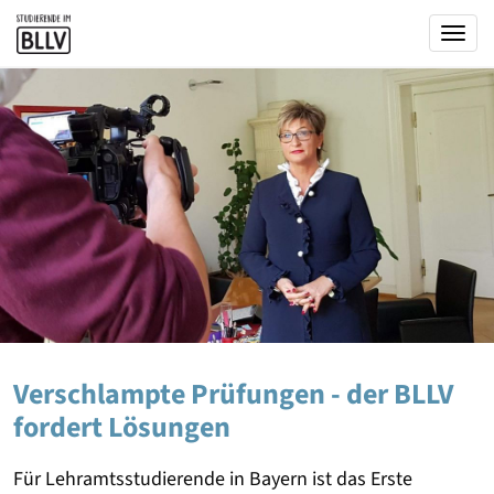
Togg
Verschlampte Prüfungen - der BLLV
fordert Lösungen
Für Lehramtsstudierende in Bayern ist das Erste