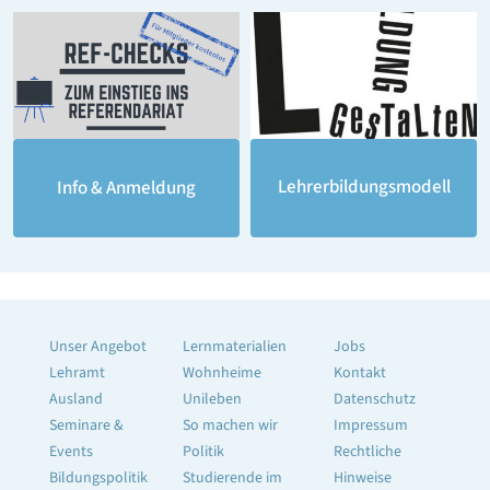
Lehrerbildungsmodell
Info & Anmeldung
Unser Angebot
Lernmaterialien
Jobs
Lehramt
Wohnheime
Kontakt
Ausland
Unileben
Datenschutz
Seminare &
So machen wir
Impressum
Events
Politik
Rechtliche
Bildungspolitik
Studierende im
Hinweise